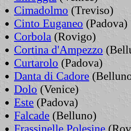
Cimadolmo
(Treviso)
Cinto Euganeo
(Padova)
Corbola
(Rovigo)
Cortina d'Ampezzo
(Bell
Curtarolo
(Padova)
Danta di Cadore
(Bellun
Dolo
(Venice)
Este
(Padova)
Falcade
(Belluno)
Frassinelle Polesine
(Rov