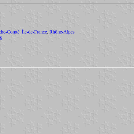
che-Comté
,
Île-de-France
,
Rhône-Alpes
s