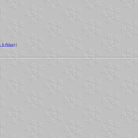
r: b (blue)
|