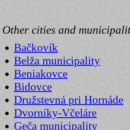
Other cities and municipalit
Bačkovík
Belža municipality
Beniakovce
Bidovce
Družstevná pri Hornáde
Dvorníky-Včeláre
Geča municipality