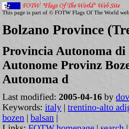
This page is part of © FOTW Flags Of The World web
Bolzano Province (Tre
Provincia Autonoma di 
Autonome Provinz Bozen
Autonoma d
Last modified:
2005-04-16
by
dov
Keywords:
italy
|
trentino-alto adi
bozen
|
balsan
|
Links:
FOTW homepage
|
search