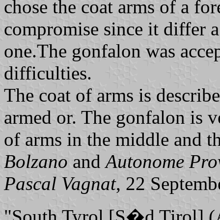
chose the coat arms of a for
compromise since it differ a
one.The gonfalon was accept
difficulties.
The coat of arms is describe
armed or. The gonfalon is ve
of arms in the middle and 
Bolzano
and
Autonome Pro
Pascal Vagnat
, 22 Septemb
"South Tyrol [S�d Tirol] (A