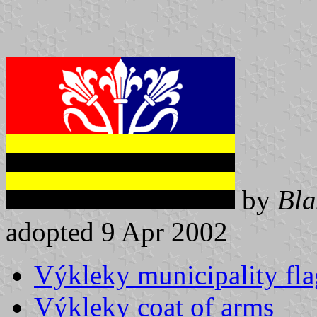
by
Bla
adopted 9 Apr 2002
Výkleky municipality fla
Výkleky coat of arms