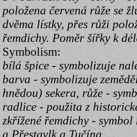
položena červená růže se žl
dvěma lístky, přes růži pol
řemdichy. Poměr šířky k délc
Symbolism:
bílá špice - symbolizuje nal
barva - symbolizuje zeměděl
hnědou) sekera, růže - symbo
radlice - použita z historick
zkřížené řemdichy - symbol 
a Přestavlk a Tučína