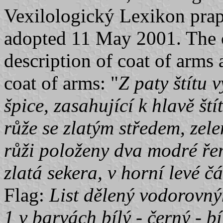
Vexilologický Lexikon prap
adopted 11 May 2001. The c
description of coat of arms 
coat of arms: "
Z paty štítu 
špice, zasahující k hlavě št
růže se zlatým středem, zel
růži položeny dva modré řem
zlatá sekera, v horní levé čá
Flag:
List dělený vodorovný
1 v barvách bílý - černý - bíl