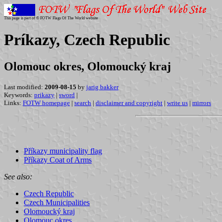
This page is part of © FOTW Flags Of The World website
Príkazy, Czech Republic
Olomouc okres, Olomoucký kraj
Last modified:
2009-08-15
by
jarig bakker
Keywords:
prikazy
|
sword
|
Links:
FOTW homepage
|
search
|
disclaimer and copyright
|
write us
|
mirrors
Příkazy municipality flag
Příkazy Coat of Arms
See also:
Czech Republic
Czech Municipalities
Olomoucký kraj
Olomouc okres