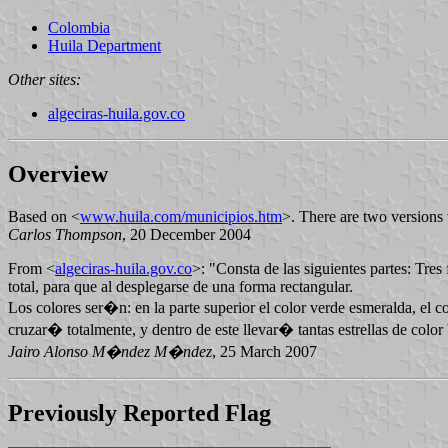
Colombia
Huila Department
Other sites:
algeciras-huila.gov.co
Overview
Based on <
www.huila.com/municipios.htm
>. There are two versions 
Carlos Thompson
, 20 December 2004
From <
algeciras-huila.gov.co
>: "Consta de las siguientes partes: Tres
total, para que al desplegarse de una forma rectangular.
Los colores ser�n: en la parte superior el color verde esmeralda, el col
cruzar� totalmente, y dentro de este llevar� tantas estrellas de colo
Jairo Alonso M�ndez M�ndez
, 25 March 2007
Previously Reported Flag