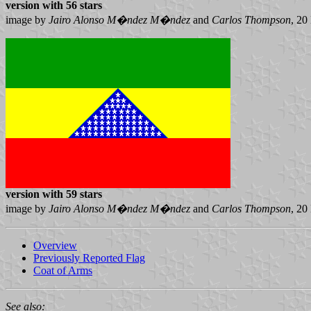
version with 56 stars
image by
Jairo Alonso M�ndez M�ndez
and
Carlos Thompson
, 20
version with 59 stars
image by
Jairo Alonso M�ndez M�ndez
and
Carlos Thompson
, 20
Overview
Previously Reported Flag
Coat of Arms
See also: