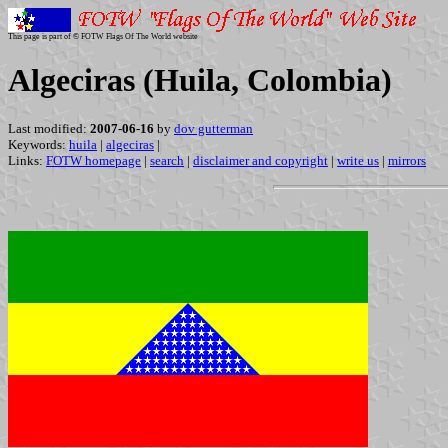
This page is part of © FOTW Flags Of The World website
Algeciras (Huila, Colombia)
Last modified:
2007-06-16
by
dov gutterman
Keywords:
huila
|
algeciras
|
Links:
FOTW homepage
|
search
|
disclaimer and copyright
|
write us
|
mirrors