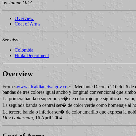
by
Jaume Olle'
Overview
Coat of Arms
See also:
Colombia
Huila Department
Overview
From <
www.alcaldianeiva.gov.co
>: "Mediante Decreto 210 del 6 d
bandas de tres colores igual ancho y longitud convencional que simboli
La primera banda o superior ser� de color rojo que significa el valor, 
La segunda banda o central ser� de color verde como homenaje al hombr
La tercera banda o inferior ser� de color amarillo que expresa la nob
Dov Gutterman
, 16 April 2004
Coat of Arms