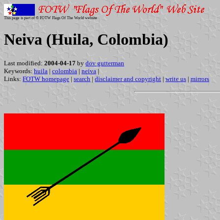
This page is part of © FOTW Flags Of The World website
Neiva (Huila, Colombia)
Last modified:
2004-04-17
by
dov gutterman
Keywords:
huila
|
colombia
|
neiva
|
Links:
FOTW homepage
|
search
|
disclaimer and copyright
|
write us
|
mirrors